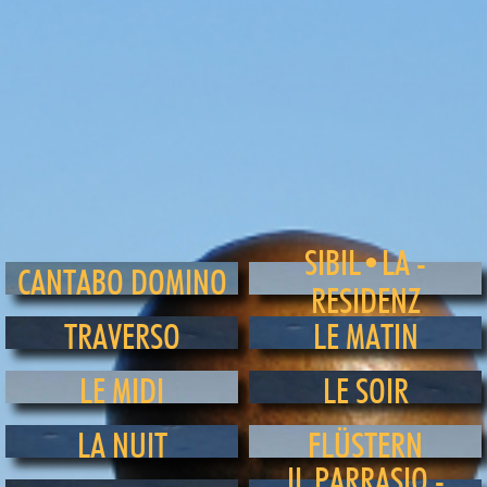
SIBIL•LA -
CANTABO DOMINO
RESIDENZ
TRAVERSO
LE MATIN
LE MIDI
LE SOIR
LA NUIT
FLÜSTERN
IL PARRASIO -